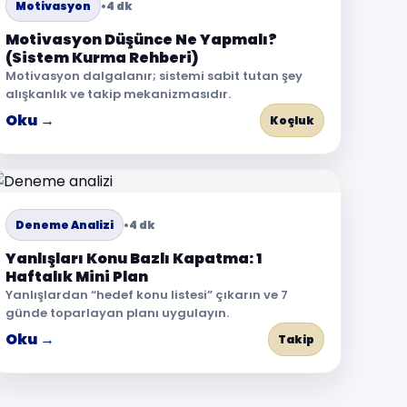
Motivasyon
•
4 dk
Motivasyon Düşünce Ne Yapmalı?
(Sistem Kurma Rehberi)
Motivasyon dalgalanır; sistemi sabit tutan şey
alışkanlık ve takip mekanizmasıdır.
Oku →
Koçluk
Deneme Analizi
•
4 dk
Yanlışları Konu Bazlı Kapatma: 1
Haftalık Mini Plan
Yanlışlardan “hedef konu listesi” çıkarın ve 7
günde toparlayan planı uygulayın.
Oku →
Takip