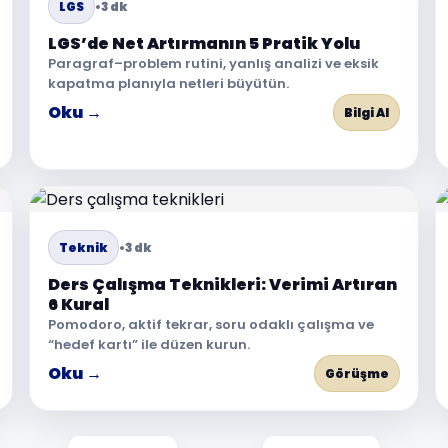
LGS
•
3 dk
LGS’de Net Artırmanın 5 Pratik Yolu
Paragraf–problem rutini, yanlış analizi ve eksik
kapatma planıyla netleri büyütün.
Oku →
Bilgi Al
Teknik
•
3 dk
Ders Çalışma Teknikleri: Verimi Artıran
6 Kural
Pomodoro, aktif tekrar, soru odaklı çalışma ve
“hedef kartı” ile düzen kurun.
Oku →
Görüşme