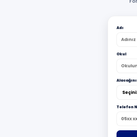
For
Adı
Okul
Alacağın
Telefon 