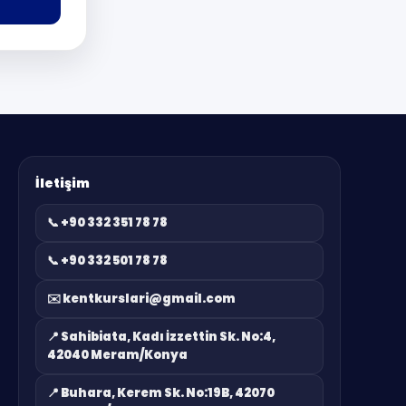
İletişim
📞 +90 332 351 78 78
📞 +90 332 501 78 78
✉️ kentkurslari@gmail.com
📍 Sahibiata, Kadı İzzettin Sk. No:4,
42040 Meram/Konya
📍 Buhara, Kerem Sk. No:19B, 42070