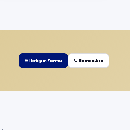
🎯 İletişim Formu
📞 Hemen Ara