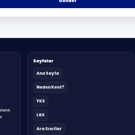
Gönder
Sayfalar
Ana Sayfa
Neden Kent?
YKS
planlı
LGS
a
Ara Sınıflar