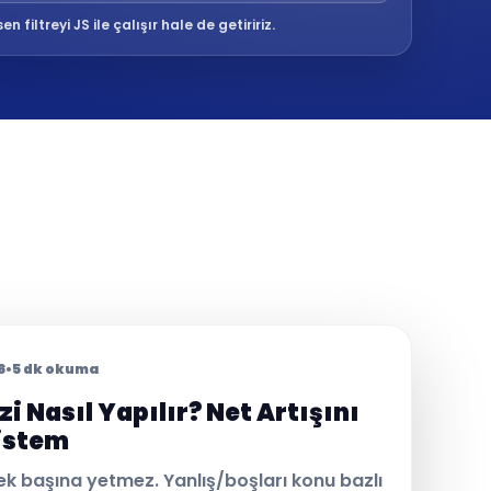
n filtreyi JS ile çalışır hale de getiririz.
6
•
5 dk okuma
 Nasıl Yapılır? Net Artışını
istem
 başına yetmez. Yanlış/boşları konu bazlı