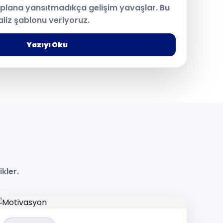
k plana yansıtmadıkça gelişim yavaşlar. Bu
aliz şablonu veriyoruz.
Yazıyı Oku
kler.