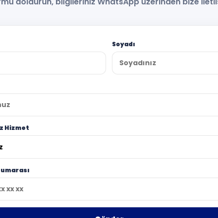
mu doldurun, bilgileriniz WhatsApp üzerinden bize iletil
Soyadı
ız Hizmet
Numarası