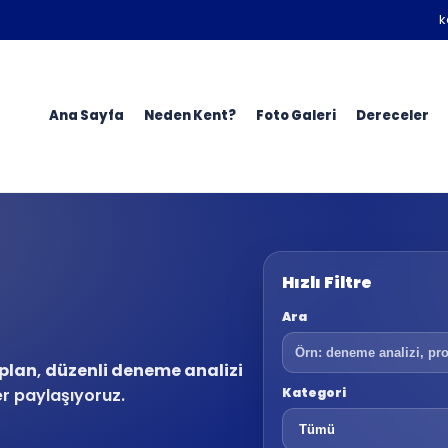
k
Ana Sayfa
Neden Kent?
Foto Galeri
Dereceler
Hızlı Filtre
Ara
plan
,
düzenli deneme analizi
er paylaşıyoruz.
Kategori