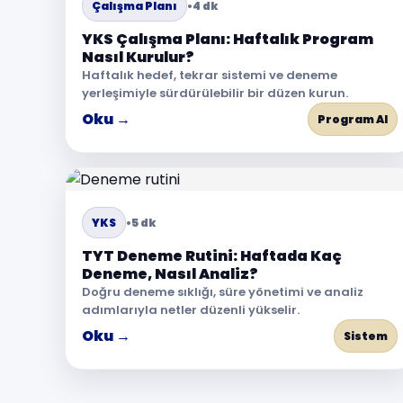
Çalışma Planı
•
4 dk
YKS Çalışma Planı: Haftalık Program
Nasıl Kurulur?
Haftalık hedef, tekrar sistemi ve deneme
yerleşimiyle sürdürülebilir bir düzen kurun.
Oku →
Program Al
YKS
•
5 dk
TYT Deneme Rutini: Haftada Kaç
Deneme, Nasıl Analiz?
Doğru deneme sıklığı, süre yönetimi ve analiz
adımlarıyla netler düzenli yükselir.
Oku →
Sistem